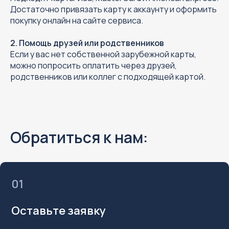
Достаточно привязать карту к аккаунту и оформить
покупку онлайн на сайте сервиса.
2. Помощь друзей или родственников
Если у вас нет собственной зарубежной карты,
можно попросить оплатить через друзей,
родственников или коллег с подходящей картой.
Комиссии
Обратиться к нам:
На самые популярные сервисы (ChatGPT,
Midjourney и тп.) действует
фиксированная стоимость – ознакомиться
с тарифами можно в нашем
Telegram-боте
.
01
Для всех остальных сервисов
комиссия рассчитывается по формуле,
в зависимости от суммы платежа:
Оставьте заявку