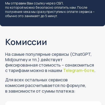
Мы отправим Вам ссылку через СБП,
9%
по которой можно безопасно оплатить нам. После
получения чека мы сразу приступим к оплате сервиса –
обычно это занимает до 5 минут.
При оплате более,
чем на 20.000 рублей
7%
При оплате
авиабилетов и
бронирований
ВСЕ СЕРВИСЫ
Оформление