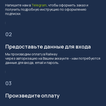
270
Напишите нам в
Telegram
, чтобы оформить заказ и
руб.
получить подробную инструкцию по оформлению
подписки.
При оплате менее,
чем на 1.500 рублей
02
18%
Предоставьте данные для входа
Мы производим оплату в Railway
через авторизацию на Вашем аккаунте - нам потребуются
При оплате менее,
данные для входа, email и пароль.
чем на 10.000 рублей
14%
03
Произведите оплату
При оплате менее,
чем на 20.000 рублей