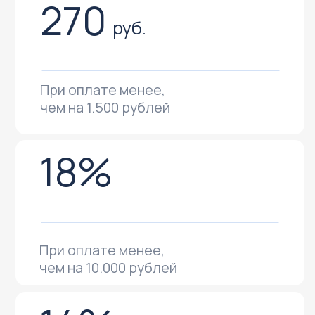
заявки
Оформить заявку можно напрямую
через менеджера
или через Telegram-Bot. После нажатия
на кнопку Вы будете перенаправлены в
Telegram для оформления заявки.
Написать нам
Телеграм-бот
По любым
вопросам:
Менеджер сможет проконсультировать
Вас или помочь в оформлении заявки