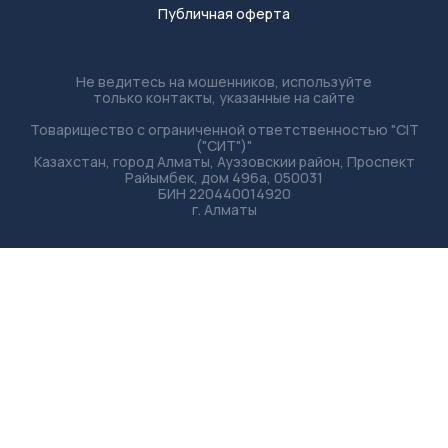
Публичная оферта
Не ведитесь на мошенников, используйте
только контакты, указанные на сайте
Товарищество с ограниченной‌ ответственностью "CIT
("СИТ")"
Казахстан, город Алматы, Ауэзовскии‌ рай‌он, Проспект
Райымбек, дом 496а, 050031
БИН 220440014920
г. Алматы