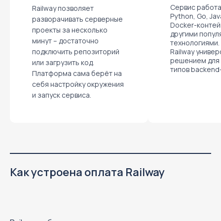
Сервис работае
Railway позволяет
Python, Go, Jav
разворачивать серверные
Docker-контей
проекты за несколько
другими попу
минут – достаточно
технологиями.
подключить репозиторий
Railway униве
решением для
или загрузить код.
типов backend
Платформа сама берёт на
себя настройку окружения
и запуск сервиса.
Как устроена оплата Railway