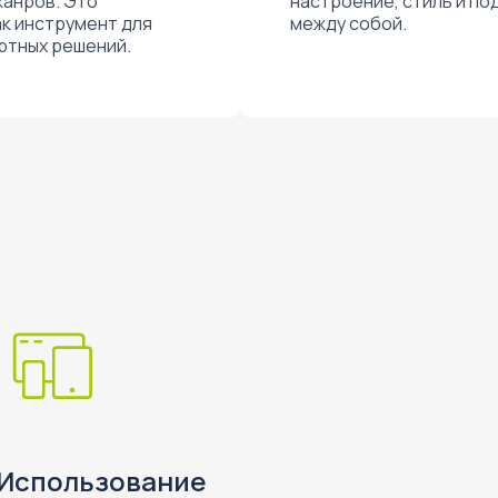
жанров. Это
настроение, стиль и по
ак инструмент для
между собой.
ртных решений.
Использование