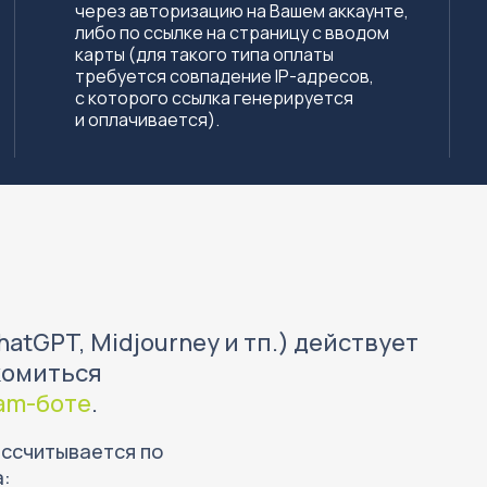
через авторизацию на Вашем аккаунте,
либо по ссылке на страницу с вводом
карты (для такого типа оплаты
требуется совпадение IP-адресов,
с которого ссылка генерируется
и оплачивается).
tGPT, Midjourney и тп.) действует
комиться
am-боте
.
ассчитывается по
а: