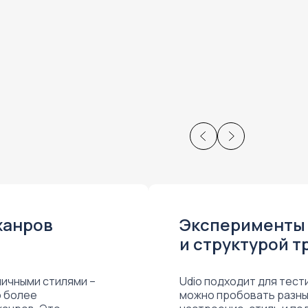
жанров
Эксперименты 
и структурой т
личными стилями –
Udio подходит для тест
о более
можно пробовать разны