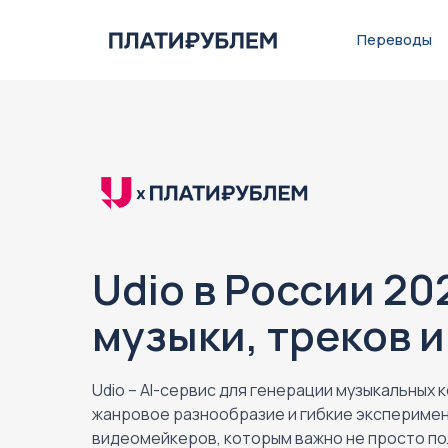
Переводы
Udio в России 20
музыки, треков и
Udio – AI-сервис для генерации музыкальных 
жанровое разнообразие и гибкие эксперимен
видеомейкеров, которым важно не просто пол