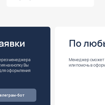
аявки
По люб
через менеджера
Менеджер сможет 
ия на кнопку Вы
или помочь в офор
 для оформления
елеграм-бот