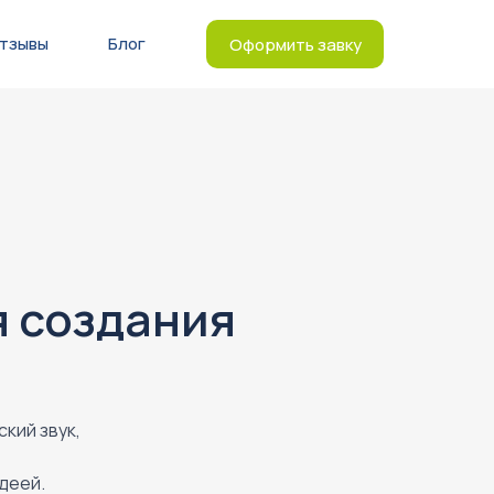
тзывы
Блог
Оформить завку
я создания
кий звук,
деей.