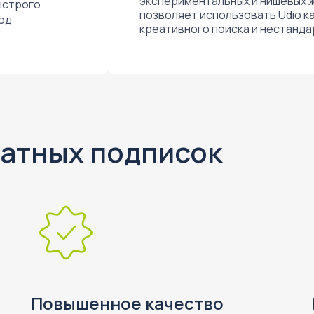
экспериментальных и нишевых 
ыстрого
позволяет использовать Udio к
под
креативного поиска и нестанда
атных подписок
Повышенное качество